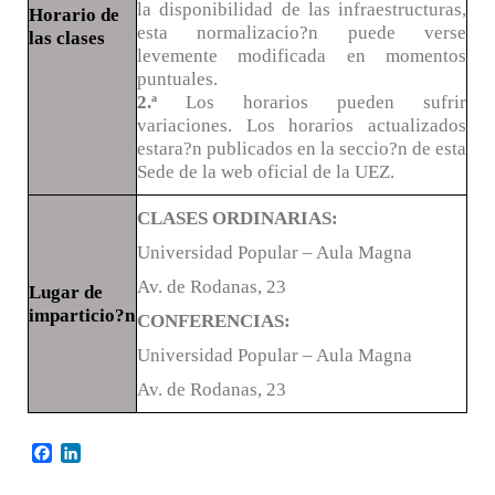
la disponibilidad de las infraestructuras,
Horario de
esta normalizacio?n puede verse
las clases
levemente modificada en momentos
puntuales.
2.ª
Los horarios pueden sufrir
variaciones. Los horarios actualizados
estara?n publicados en la seccio?n de esta
Sede de la web oficial de la UEZ.
CLASES ORDINARIAS:
Universidad Popular – Aula Magna
Av. de Rodanas, 23
Lugar de
imparticio?n
CONFERENCIAS:
Universidad Popular – Aula Magna
Av. de Rodanas, 23
Facebook
LinkedIn