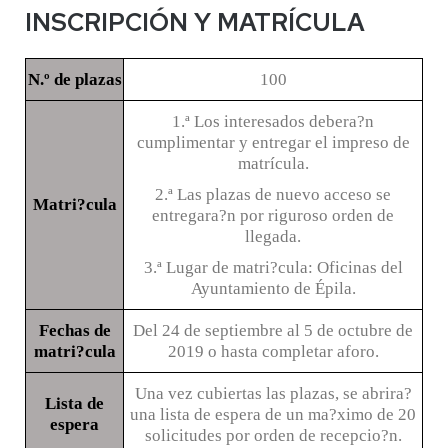
INSCRIPCIÓN Y MATRÍCULA
N.º de plazas
100
1.ª Los interesados debera?n
cumplimentar y entregar el impreso de
matrícula.
2.ª Las plazas de nuevo acceso se
Matri?cula
entregara?n por riguroso orden de
llegada.
3.ª Lugar de matri?cula: Oficinas del
Ayuntamiento de Épila.
Fechas de
Del 24 de septiembre al 5 de octubre de
matri?cula
2019 o hasta completar aforo.
Una vez cubiertas las plazas, se abrira?
Lista de
una lista de espera de un ma?ximo de 20
espera
solicitudes por orden de recepcio?n.