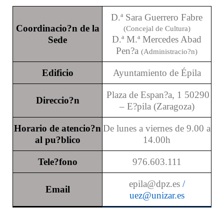
D.ª Sara Guerrero Fabre
Coordinacio?n de la
(Concejal de Cultura)
D.ª M.ª Mercedes Abad
Sede
Pen?a
(Administracio?n)
Edificio
Ayuntamiento de Épila
Plaza de Espan?a, 1 50290
Direccio?n
– E?pila (Zaragoza)
Horario de atencio?n
De lunes a viernes de 9.00 a
al pu?blico
14.00h
Tele?fono
976.603.111
epila@dpz.es
/
Email
uez@unizar.es