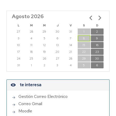
Agosto 2026
Paginación
L
M
M
J
V
S
D
27
28
29
30
31
1
2
3
4
5
6
7
8
9
10
11
12
13
14
15
16
17
18
19
20
21
22
23
24
25
26
27
28
29
30
31
1
2
3
4
5
6
te interesa
Gestión Correo Electrónico
Correo Gmail
Moodle