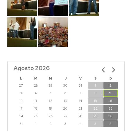
Agosto 2026
Paginación
L
M
M
J
V
S
D
27
28
29
30
31
1
2
3
4
5
6
7
8
9
10
11
12
13
14
15
16
17
18
19
20
21
22
23
24
25
26
27
28
29
30
31
1
2
3
4
5
6