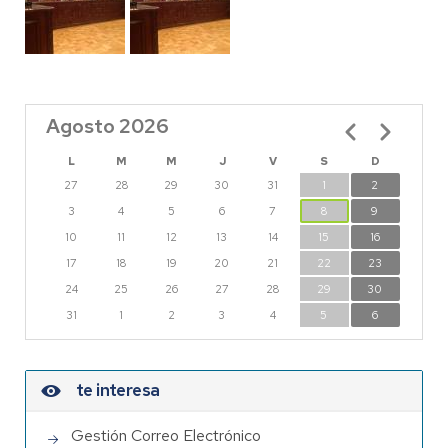
Agosto 2026
Paginación
L
M
M
J
V
S
D
27
28
29
30
31
1
2
3
4
5
6
7
8
9
10
11
12
13
14
15
16
17
18
19
20
21
22
23
24
25
26
27
28
29
30
31
1
2
3
4
5
6
te interesa
Gestión Correo Electrónico